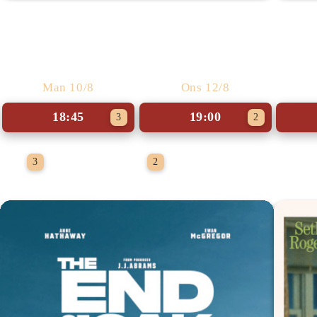
Vores løfte
Man 10/8
Ons 12/8
18:45
19:00
3
2
Med undertekster
Sidste chance
3
2