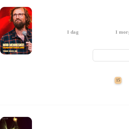
Carsten Eskelund - 
I dag
I mor
Næste vi
S
15
Foredrag: Kvantecom