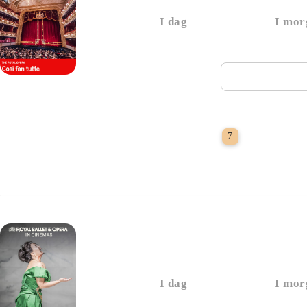
I dag
I mor
Næste vi
1 glas vin 
7
ROH 26/27 - Tosca
I dag
I mor