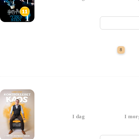
Næste vi
Film
8
Lasse Kvist - Kontrol
I dag
I mor