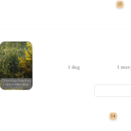
S
15
Foredrag: Tang
I dag
I mor
Næste vi
Grat
14