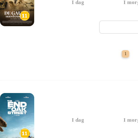
I dag
I mor
Næste vi
P
1
The End of Oak Stree
I dag
I mor