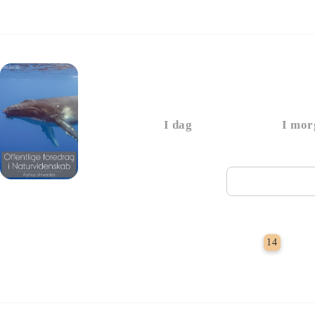
Foredrag: Med havet
I dag
I mor
Næste vi
Grat
14