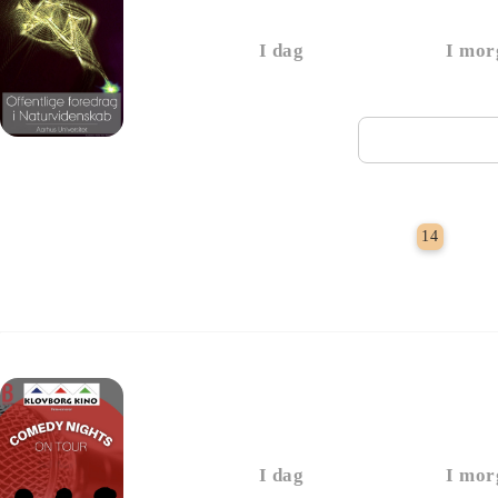
I dag
I mor
Næste vi
Grat
14
Comedy Night On Tour
I dag
I mor