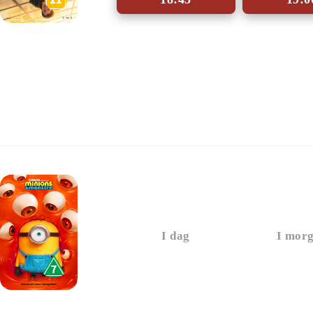
Minions & Monstre
I dag
I mor