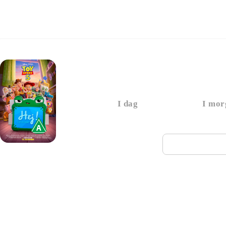
Toy Story 5
I dag
I mor
Næste vi