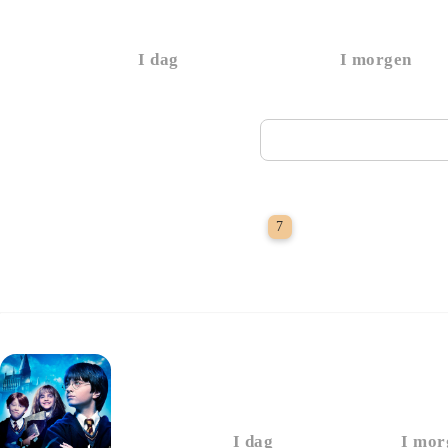
I dag
I morgen
Næste visning
1 glas vin med i bi
7
Harry Potter Og De V
I dag
I mor