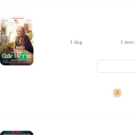
Calle Malaga
I dag
I mor
Næste vi
Sids
2