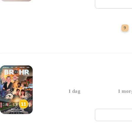
Næste vi
9
Brohr
I dag
I mor
Næste vi