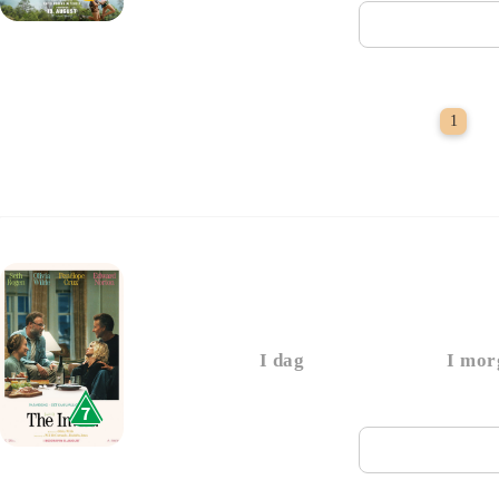
Næste vi
P
1
The Invite
I dag
I mor
Næste vi