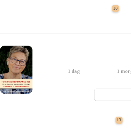
For
10
Foredrag med Susanne
I dag
I mor
Næste vi
F
13