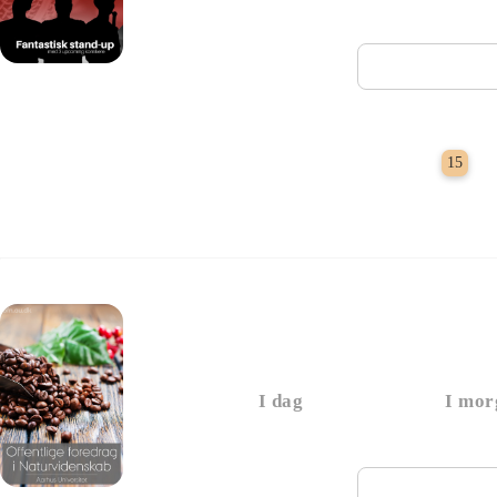
Næste vi
S
15
Foredrag: Kaffe
I dag
I mor
Næste vi