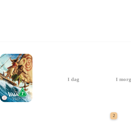
Vaiana
I dag
I mor
Sids
2