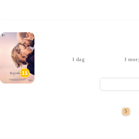
Begyndelser
I dag
I mor
Næste vi
Ha
5