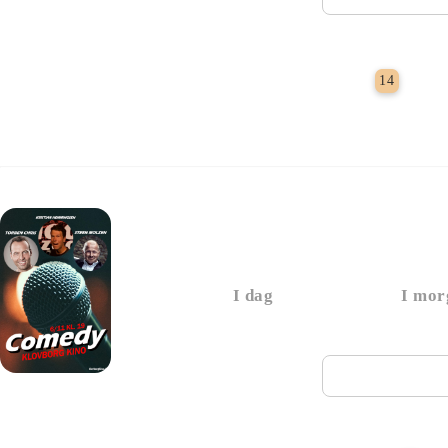
Grat
14
Comedy i Klovborg Ki
I dag
I mor
Næste vi