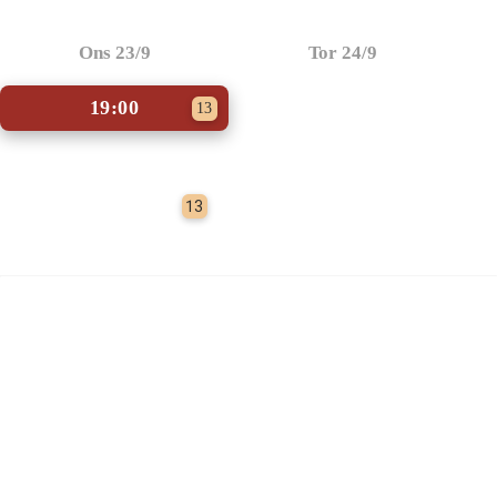
Ons 23/9
Tor 24/9
19:00
13
13
Foredrag
Foredrag med
Susanne Rye i
Klovborg Kino